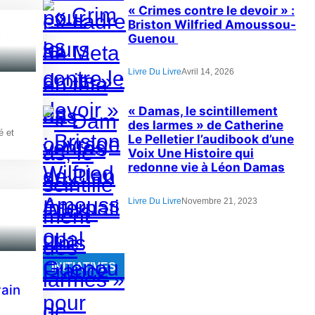
« Crimes contre le devoir » :
Briston Wilfried Amoussou-
Guenou
Livre Du Livre
Avril 14, 2026
« Damas, le scintillement
des larmes » de Catherine
é et
Le Pelletier l’audibook d’une
Voix Une Histoire qui
redonne vie à Léon Damas
Livre Du Livre
Novembre 21, 2023
INITIATIVES
vain