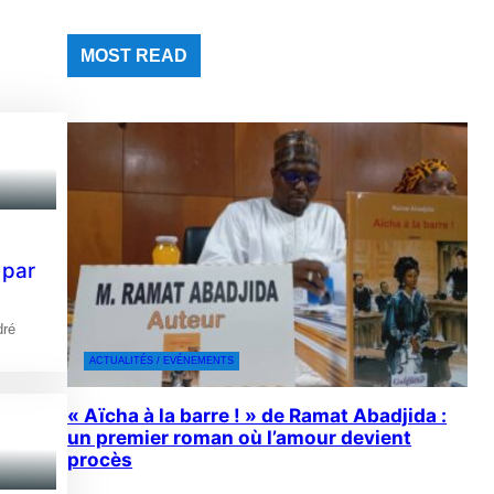
MOST READ
 par
dré
ACTUALITÉS / EVÉNEMENTS
« Aïcha à la barre ! » de Ramat Abadjida :
un premier roman où l’amour devient
procès