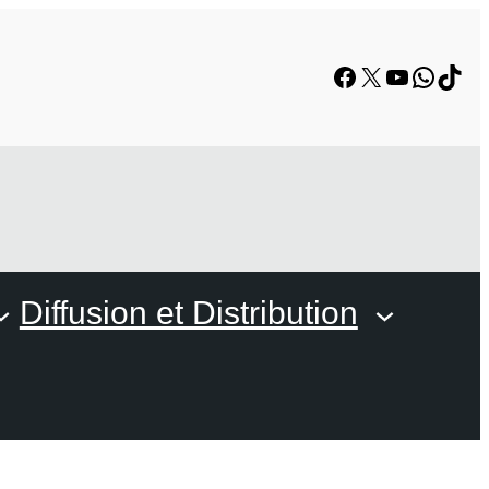
Facebook
X
YouTube
Whats
TikT
Diffusion et Distribution