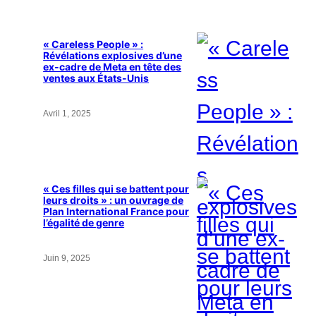
« Careless People » :
Révélations explosives d’une
ex-cadre de Meta en tête des
ventes aux États-Unis
Avril 1, 2025
« Ces filles qui se battent pour
leurs droits » : un ouvrage de
Plan International France pour
l’égalité de genre
Juin 9, 2025