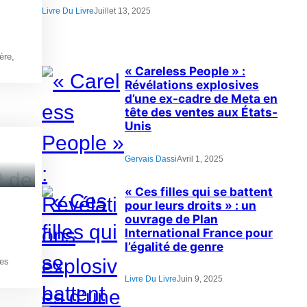
Livre Du Livre
Juillet 13, 2025
ère,
« Careless People » :
Révélations explosives
d’une ex-cadre de Meta en
tête des ventes aux États-
Unis
Gervais Dassi
Avril 1, 2025
« Ces filles qui se battent
pour leurs droits » : un
ouvrage de Plan
International France pour
l’égalité de genre
ges
Livre Du Livre
Juin 9, 2025