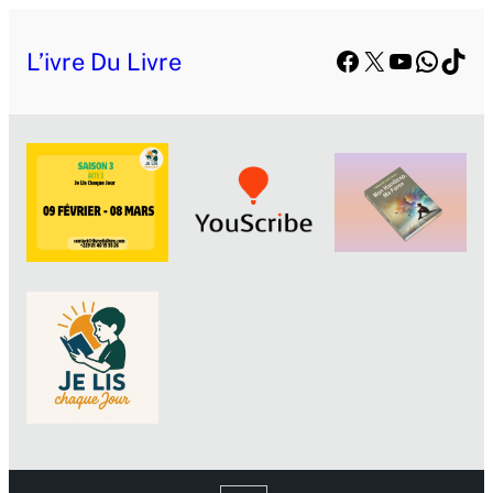
Facebook
X
YouTube
Whats
TikT
L’ivre Du Livre