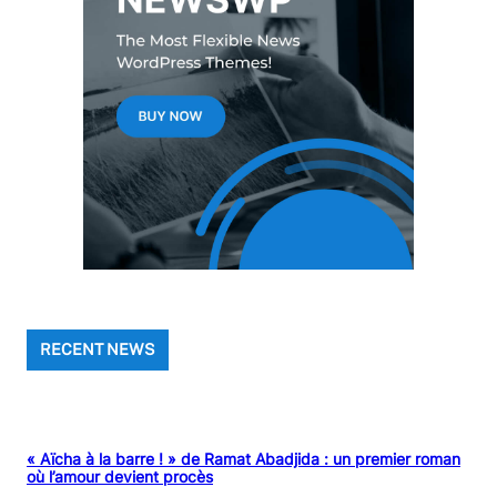
RECENT NEWS
« Aïcha à la barre ! » de Ramat Abadjida : un premier roman
où l’amour devient procès