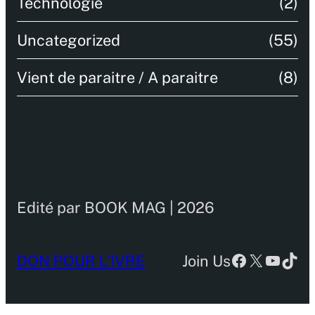
Technologie
(2)
Uncategorized
(55)
Vient de paraitre / A paraitre
(8)
Edité par BOOK MAG | 2026
Facebook
X
YouTu
TikT
DON POUR L’IVRE
Join Us