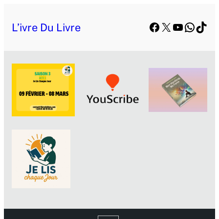
Aller
Facebook
X
YouTube
Whats
TikT
au
L’ivre Du Livre
contenu