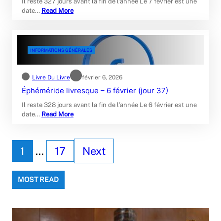
Il reste 327 jours avant la fin de l’année Le 7 février est une
date…
Read More
INFORMATIONS GÉNÉRALES
Livre Du Livre
février 6, 2026
Éphéméride livresque – 6 février (jour 37)
Il reste 328 jours avant la fin de l’année Le 6 février est une
date…
Read More
1
…
17
Next
MOST READ