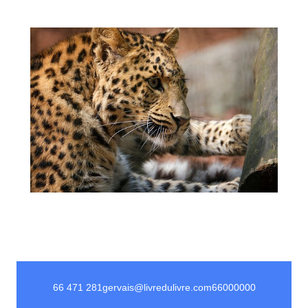
66 471 281
gervais@livredulivre.com
66000000