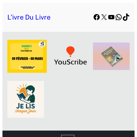
Facebook
X
YouTube
Whats
TikT
L’ivre Du Livre