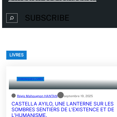
SUBSCRIBE
Search
LIVRES
CHRONIQUES LIVRES
Régis Mahougnon HANTAN
septembre 19, 2025
CASTELLA AYILO, UNE LANTERNE SUR LES
SOMBRES SENTIERS DE L’EXISTENCE ET DE
L’HUMANISME.