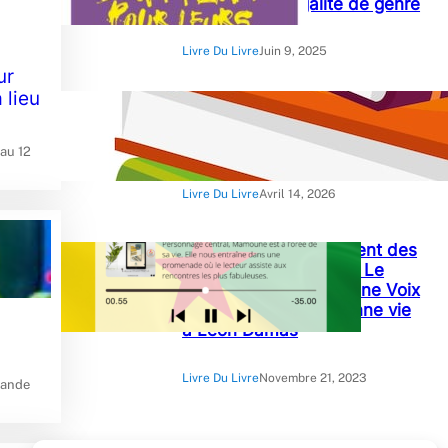
France pour l’égalité de genre
Livre Du Livre
Juin 9, 2025
ur
 lieu
« Crimes contre le devoir » :
Briston Wilfried Amoussou-
Guenou
au 12
Livre Du Livre
Avril 14, 2026
« Damas, le scintillement des
larmes » de Catherine Le
Pelletier l’audibook d’une Voix
Une Histoire qui redonne vie
à Léon Damas
Livre Du Livre
Novembre 21, 2023
rande