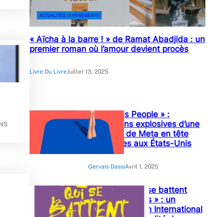
ACTUALITÉS / EVÉNEMENTS
« Aïcha à la barre ! » de Ramat Abadjida : un
premier roman où l’amour devient procès
Livre Du Livre
Juillet 13, 2025
« Careless People » :
Révélations explosives d’une
INS
ex-cadre de Meta en tête
des ventes aux États-Unis
Gervais Dassi
Avril 1, 2025
« Ces filles qui se battent
pour leurs droits » : un
ouvrage de Plan International