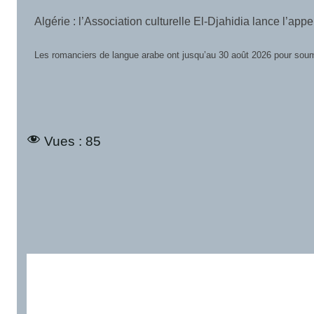
Le FILAB 2026 lance son Grand Prix international de Slam 
Le Festival International du Livre et des Arts Assimilés du Bénin (F
Vues :
85