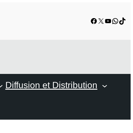
Facebook
X
YouTube
Whats
TikT
Diffusion et Distribution