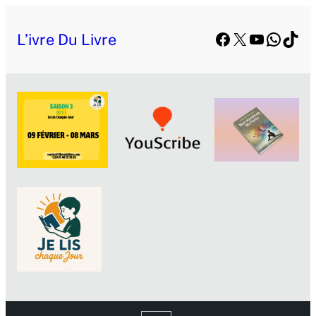
Facebook
X
YouTube
Whats
TikT
L’ivre Du Livre