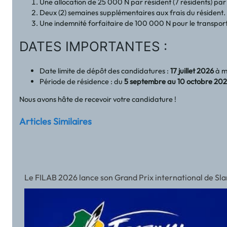
Une allocation de 25 000 N par résident (7 résidents) pa
Deux (2) semaines supplémentaires aux frais du résident
Une indemnité forfaitaire de 100 000 N pour le transport. 
DATES IMPORTANTES :
Date limite de dépôt des candidatures :
17 juillet 2026
à m
Période de résidence : du
5 septembre au 10 octobre 20
Nous avons hâte de recevoir votre candidature !
Articles Similaires
Le FILAB 2026 lance son Grand Prix international de Slam a