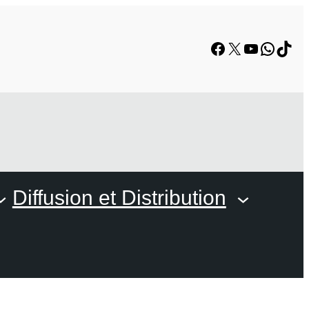
Facebook
X
YouTube
Whats
TikT
Diffusion et Distribution