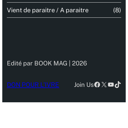
Vient de paraitre / A paraitre
(8)
Edité par BOOK MAG | 2026
Facebook
X
YouTu
TikT
DON POUR L’IVRE
Join Us