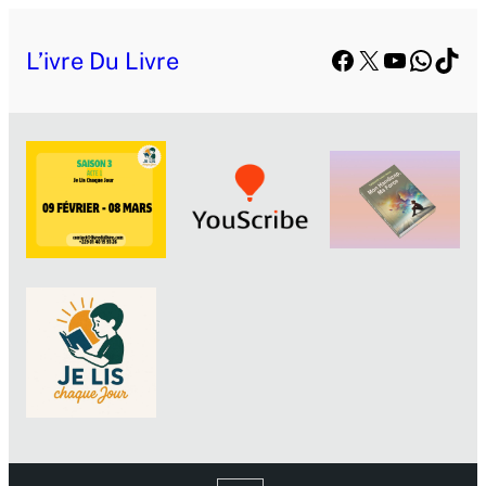
Facebook
X
YouTube
Whats
TikT
L’ivre Du Livre