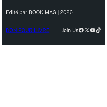
Edité par BOOK MAG | 2026
Facebook
X
YouTu
TikT
DON POUR L’IVRE
Join Us