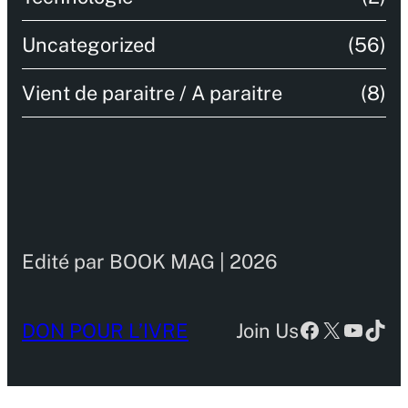
Uncategorized
(56)
Vient de paraitre / A paraitre
(8)
Edité par BOOK MAG | 2026
Facebook
X
YouTu
TikT
DON POUR L’IVRE
Join Us