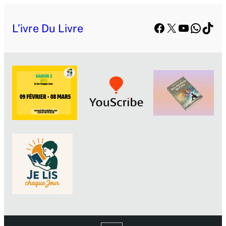
Aller
Facebook
X
YouTube
Whats
TikT
au
L’ivre Du Livre
contenu