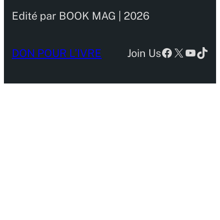
Edité par BOOK MAG | 2026
Facebook
X
YouTu
TikT
DON POUR L’IVRE
Join Us