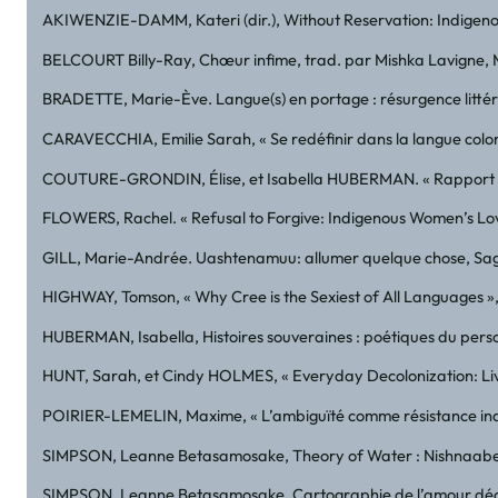
AKIWENZIE-DAMM, Kateri (dir.), Without Reservation: Indigeno
BELCOURT Billy-Ray, Chœur infime, trad. par Mishka Lavigne, Mo
BRADETTE, Marie-Ève. Langue(s) en portage : résurgence littérai
CARAVECCHIA, Emilie Sarah, « Se redéfinir dans la langue colon
COUTURE-GRONDIN, Élise, et Isabella HUBERMAN. « Rapport bienvei
FLOWERS, Rachel. « Refusal to Forgive: Indigenous Women’s Love 
GILL, Marie-Andrée. Uashtenamuu: allumer quelque chose, Sagu
HIGHWAY, Tomson, « Why Cree is the Sexiest of All Languages »,
HUBERMAN, Isabella, Histoires souveraines : poétiques du person
HUNT, Sarah, et Cindy HOLMES, « Everyday Decolonization: Living 
POIRIER-LEMELIN, Maxime, « L’ambiguïté comme résistance indigi
SIMPSON, Leanne Betasamosake, Theory of Water : Nishnaabe 
SIMPSON, Leanne Betasamosake, Cartographie de l’amour décolo