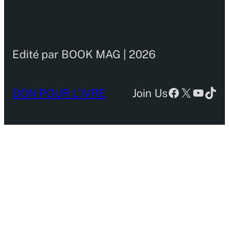
Edité par BOOK MAG | 2026
Facebook
X
YouTu
TikT
DON POUR L’IVRE
Join Us