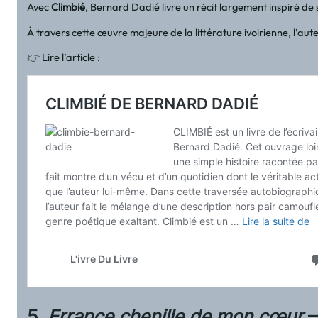
Avec
Climbié
, Bernard Dadié livre un récit largement inspiré de s
À travers cette œuvre majeure de la littérature ivoirienne, l’aut
👉 Lire l’article :
5.
Errance chenille de mon cœur
–