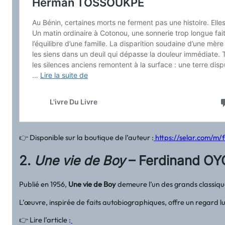
👉 Disponible sur la boutique de l’auteur :
https://selar.com/m/
2.
Une vie de Boy
– Ferdinand O
Publié en 1956,
Une vie de Boy
demeure l’un des grands classique
L’œuvre, inspirée de faits autobiographiques, offre un regard luc
👉 Lire l’article :