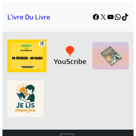
Facebook
X
YouTube
Whats
TikT
L’ivre Du Livre