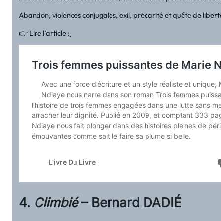
Abandon, violences conjugales, exil, précarité et quête de libe
👉 Lire l’article :
4.
Climbié
– Bernard DADIÉ