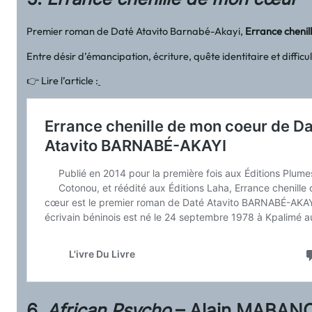
Premier roman de Daté Atavito Barnabé-Akayi,
Errance cheni
Entre désir d’émancipation, écriture, quête identitaire et diffic
👉 Lire l’article :
6.
African Psycho
– Alain MABAN