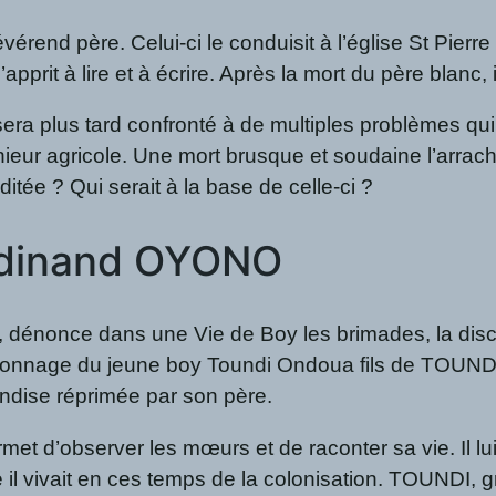
 révérend père. Celui-ci le conduisit à l’église St Pie
’apprit à lire et à écrire. Après la mort du père blan
ra plus tard confronté à de multiples problèmes qui 
eur agricole. Une mort brusque et soudaine l’arracha
ditée ? Qui serait à la base de celle-ci ?
erdinand OYONO
 dénonce dans une Vie de Boy les brimades, la discri
le personnage du jeune boy Toundi Ondoua fils de TOU
andise réprimée par son père.
ermet d’observer les mœurs et de raconter sa vie. Il l
e il vivait en ces temps de la colonisation. TOUNDI, g