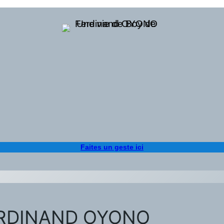
Faites un geste ici
FERDINAND OYONO