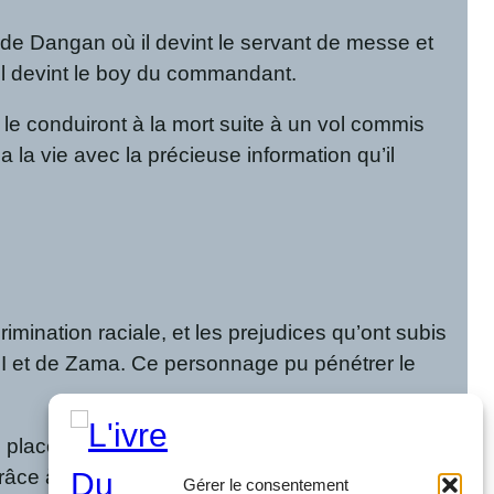
rre de Dangan où il devint le servant de messe et
c, il devint le boy du commandant.
le conduiront à la mort suite à un vol commis
 la vie avec la précieuse information qu’il
mination raciale, et les prejudices qu’ont subis
NDI et de Zama. Ce personnage pu pénétrer le
ui place en effet une bonne posture pour avoir
râce à son statut de boy se trouve à la fois dans
Gérer le consentement