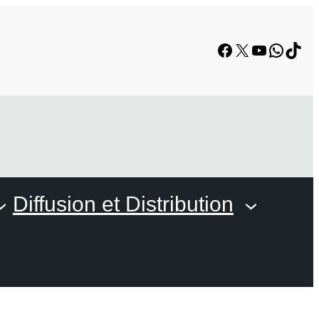
Facebook
X
YouTube
Whats
TikT
Diffusion et Distribution