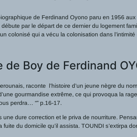
iographique de Ferdinand Oyono paru en 1956 aux édi
t débute par le départ de ce dernier du logement famil
olonisé qui a vécu la colonisation dans l’intimité 
ie de Boy de Ferdinand 
ounais, raconte l’histoire d’un jeune nègre du nom d
une gourmandise extrême, ce qui provoqua la rage d
nous perdra… “” p.16-17.
rs une dure correction et le priva de nourriture. Pens
à sa fuite du domicile qu’il assista. TOUNDI s’extirpa d