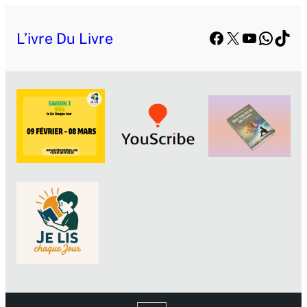
Facebook
X
YouTube
Whats
TikT
L’ivre Du Livre