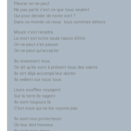
Pleurer on ne peut
Ne pas partir c’est ce que tous veulent
Qui pour décider de notre sort ?
Dans ce monde où nous tous sommes dehors
Mourir c’est renaître
La mort est notre seule raison d’être
On ne peut s’en passer
On ne peut qu’accepter
Ils reviennent tous
On dit qu’ils sont à présent tous des saints
Ils ont déjà accompli leur destin
Ils veillent sur nous tous
Leurs souffles voyagent
Sur la terre ils nagent
Ils sont toujours là
C’est nous qui ne les voyons pas
Ils sont nos protecteurs
On leur doit honneur