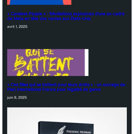
« Careless People » : Révélations explosives d’une ex-cadre
de Meta en tête des ventes aux États-Unis
avril 1, 2025
« Ces filles qui se battent pour leurs droits » : un ouvrage de
Plan International France pour l’égalité de genre
juin 9, 2025