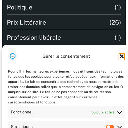
Politique
(1)
Prix Littéraire
(26)
Profession libérale
(1)
Recommandations
(9)
Gérer le consentement
Salon littéraire
(47)
Pour offrir les meilleures expériences, nous utilisons des technologies
telles que les cookies pour stocker et/ou accéder aux informations des
Technologie
(2)
appareils. Le fait de consentir à ces technologies nous permettra de
traiter des données telles que le comportement de navigation ou les ID
uniques sur ce site. Le fait de ne pas consentir ou de retirer son
Uncategorized
(56)
consentement peut avoir un effet négatif sur certaines
caractéristiques et fonctions.
Vient de paraitre / A paraitre
(8)
Fonctionnel
Toujours activé
Statistiques