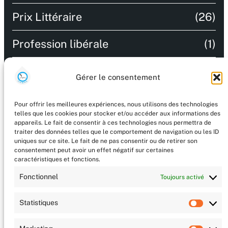
Prix Littéraire
(26)
Profession libérale
(1)
Recommandations
(9)
Gérer le consentement
Salon littéraire
(47)
Pour offrir les meilleures expériences, nous utilisons des technologies
telles que les cookies pour stocker et/ou accéder aux informations des
Technologie
(2)
appareils. Le fait de consentir à ces technologies nous permettra de
traiter des données telles que le comportement de navigation ou les ID
uniques sur ce site. Le fait de ne pas consentir ou de retirer son
Uncategorized
(55)
consentement peut avoir un effet négatif sur certaines
caractéristiques et fonctions.
Vient de paraitre / A paraitre
(8)
Fonctionnel
Toujours activé
Statistiques
Stat