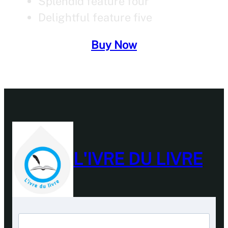
Splendid feature four
Delightful feature five
Buy Now
L'IVRE DU LIVRE