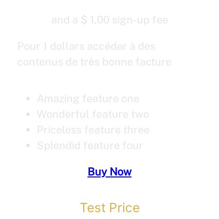
and a $ 1,00 sign-up fee
Pour 1 dollars accéder à des
contenus de très bonne facture
Amazing feature one
Wonderful feature two
Priceless feature three
Splendid feature four
Buy Now
Test Price