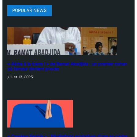
POPULAR NEWS
« Aïcha à la barre ! » de Ramat Abadjida : un premier roman
où l’amour devient procès
juillet 13, 2025
« Careless People » : Révélations explosives d’une ex-cadre