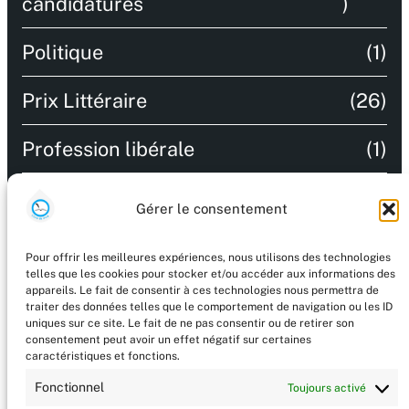
candidatures
)
Politique
(1)
Prix Littéraire
(26)
Profession libérale
(1)
Recommandations
(9)
Gérer le consentement
Salon littéraire
(47)
Pour offrir les meilleures expériences, nous utilisons des technologies
telles que les cookies pour stocker et/ou accéder aux informations des
Technologie
(2)
appareils. Le fait de consentir à ces technologies nous permettra de
traiter des données telles que le comportement de navigation ou les ID
uniques sur ce site. Le fait de ne pas consentir ou de retirer son
Uncategorized
(56)
consentement peut avoir un effet négatif sur certaines
caractéristiques et fonctions.
Vient de paraitre / A paraitre
(8)
Fonctionnel
Toujours activé