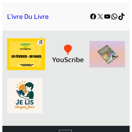
Facebook
X
YouTube
Whats
TikT
L’ivre Du Livre