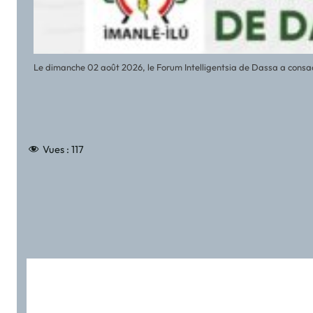
Le dimanche 02 août 2026, le Forum Intelligentsia de Dassa a consa
Vues :
117