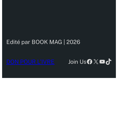
Edité par BOOK MAG | 2026
Facebook
X
YouTu
TikT
DON POUR L’IVRE
Join Us