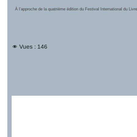
À l’approche de la quatrième édition du Festival International du Li
Vues :
146