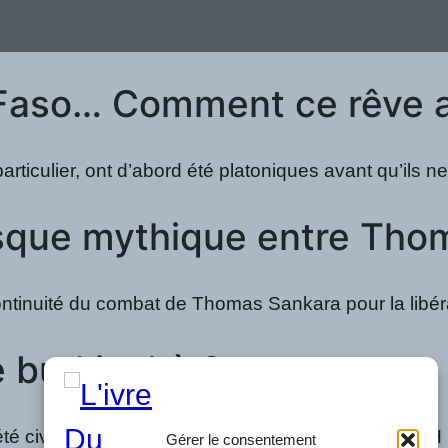
Faso… Comment ce rêve anc
particulier, ont d’abord été platoniques avant qu’il
que mythique entre Thoma
ontinuité du combat de Thomas Sankara pour la libér
 burkinabè ? »
e, entre autres les associations telles que 2H pour 
Gérer le consentement