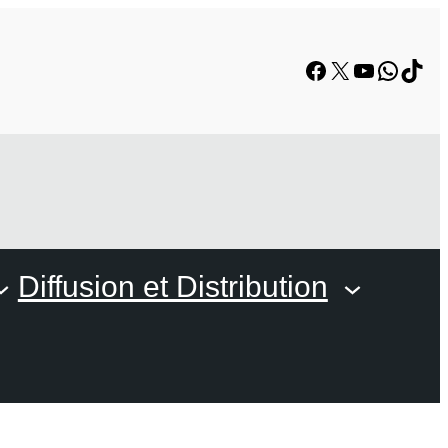
Facebook
X
YouTube
Whats
TikT
Diffusion et Distribution