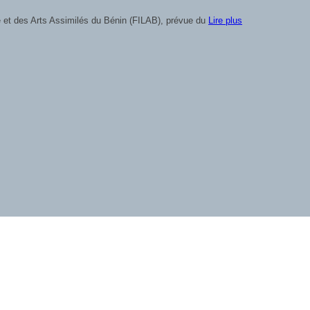
vre et des Arts Assimilés du Bénin (FILAB), prévue du
Lire plus