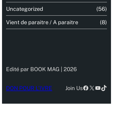
Uncategorized
(56)
Vient de paraitre / A paraitre
(8)
Edité par BOOK MAG | 2026
Facebook
X
YouTu
TikT
DON POUR L’IVRE
Join Us