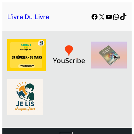
Aller
Facebook
X
YouTube
Whats
TikT
au
L’ivre Du Livre
contenu