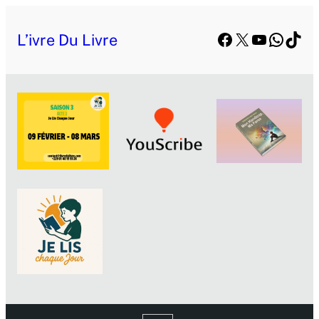
Facebook
X
YouTube
Whats
TikT
L’ivre Du Livre