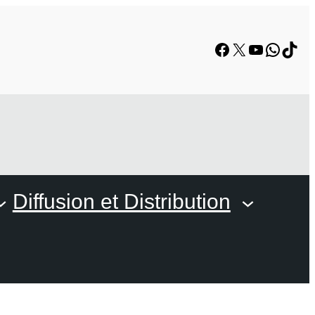
Facebook
X
YouTube
Whats
TikT
Diffusion et Distribution