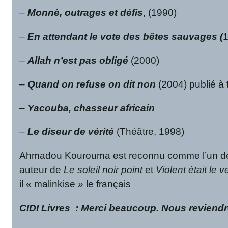
–
Monnè, outrages et défis
, (1990)
–
En attendant le vote des bêtes sauvages (
–
Allah n’est pas obligé
(2000)
–
Quand on refuse on dit non
(2004) publié à 
–
Yacouba, chasseur africain
–
Le diseur de vérité
(Théâtre, 1998)
Ahmadou Kourouma est reconnu comme l’un des pi
auteur de
Le soleil noir point
et
Violent était le v
il « malinkise » le français
CIDI Livres
: Merci beaucoup. Nous reviendro