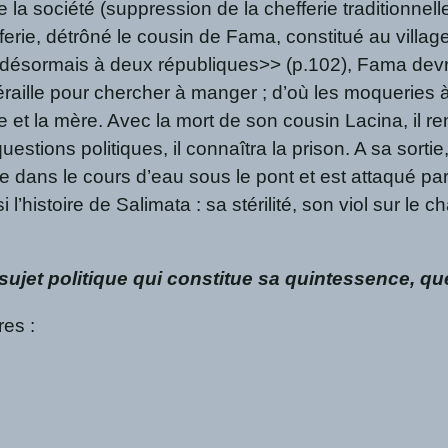
la société (suppression de la chefferie traditionnell
rie, détrôné le cousin de Fama, constitué au villag
ésormais à deux républiques>> (p.102), Fama devra
néraille pour chercher à manger ; d’où les moqueries à
e et la mère. Avec la mort de son cousin Lacina, il ren
stions politiques, il connaîtra la prison. A sa sortie,
jette dans le cours d’eau sous le pont et est attaqué p
si l’histoire de Salimata : sa stérilité, son viol sur l
jet politique qui constitue sa quintessence, qu
res :