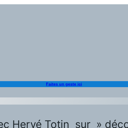
Faites un geste ici
vec Hervé Totin sur » déc