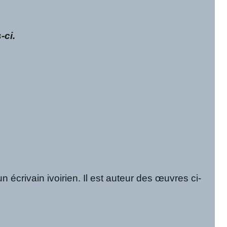
-ci.
rivain ivoirien. Il est auteur des œuvres ci-