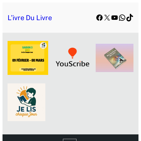
Facebook
X
YouTube
Whats
TikT
L’ivre Du Livre