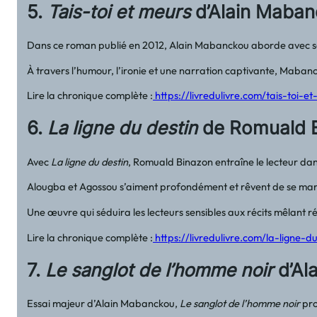
5.
Tais-toi et meurs
d’Alain Mabanck
Dans ce roman publié en 2012, Alain Mabanckou aborde avec son ta
À travers l’humour, l’ironie et une narration captivante, Mabancko
Lire la chronique complète :
https://livredulivre.com/tais-toi
6.
La ligne du destin
de Romuald Bi
Avec
La ligne du destin
, Romuald Binazon entraîne le lecteur dans
Alougba et Agossou s’aiment profondément et rêvent de se marier
Une œuvre qui séduira les lecteurs sensibles aux récits mêlant réal
Lire la chronique complète :
https://livredulivre.com/la-ligne
7.
Le sanglot de l’homme noir
d’Ala
Essai majeur d’Alain Mabanckou,
Le sanglot de l’homme noir
pro