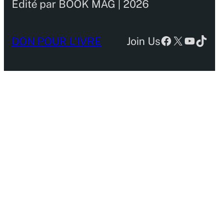
Edité par BOOK MAG | 2026
Facebook
X
YouTu
TikT
DON POUR L’IVRE
Join Us