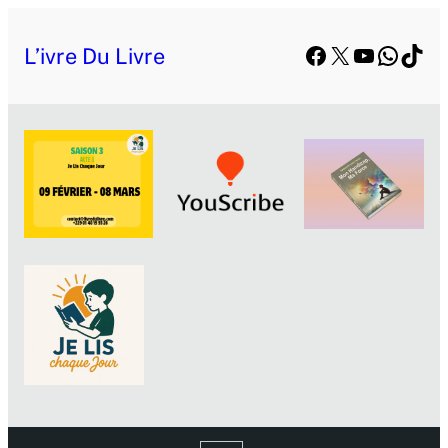
Facebook
X
YouTube
Whats
TikT
L’ivre Du Livre