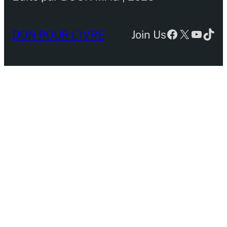
Facebook
X
YouTu
TikT
DON POUR L’IVRE
Join Us