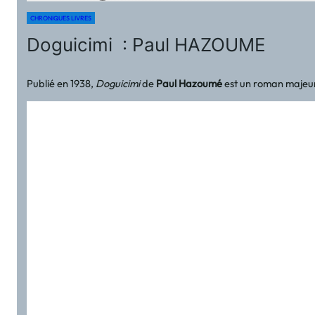
CHRONIQUES LIVRES
Doguicimi : Paul HAZOUME
Publié en 1938,
Doguicimi
de
Paul Hazoumé
est un roman majeur 