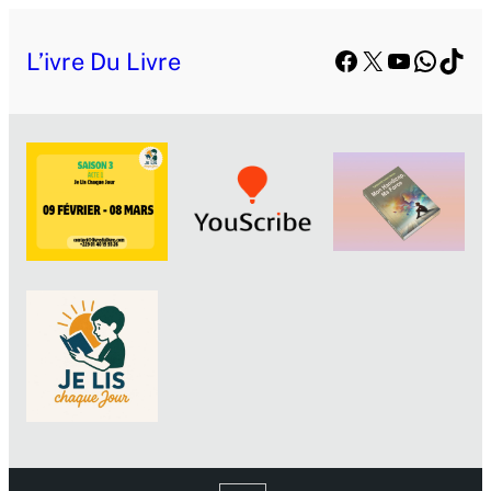
Facebook
X
YouTube
Whats
TikT
L’ivre Du Livre