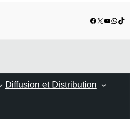
Facebook
X
YouTube
Whats
TikT
Diffusion et Distribution