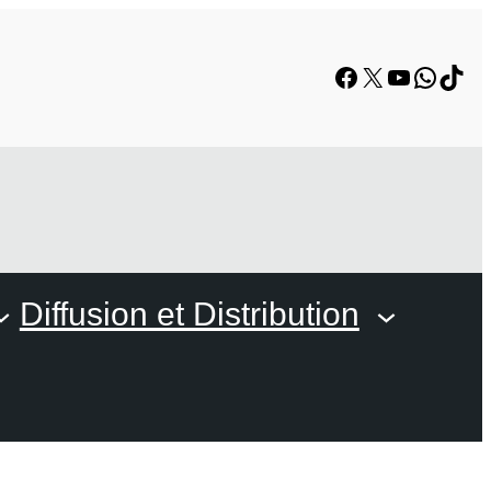
Facebook
X
YouTube
Whats
TikT
Diffusion et Distribution