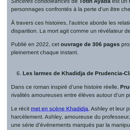
Sincères condoléances
de
Totin Ayaba
est un 
personnages confrontés à la perte d’un être cher
À travers ces histoires, l’autrice aborde les rel
disparition. La mort agit comme un révélateur d
Publié en 2022, cet
ouvrage de 306 pages
prop
pleinement chaque instant.
Les larmes de Khadidja de Prudencia-
Dans ce roman inspiré d’une histoire réelle,
Pru
rivalités amoureuses entre élèves autour d’un p
Le récit
met en scène Khadidja
, Ashley et leur 
harcèlement. Ashley, amoureuse du professeur, n
une série d’événements marqués par la manipul