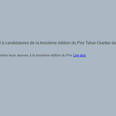
autour de la paix, de la littérature et de la médiation culturell
ILAB) ouvre officiellement les candidatures de son Grand Prix
Lire plus