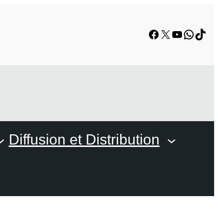
Facebook
X
YouTube
Whats
TikT
Diffusion et Distribution