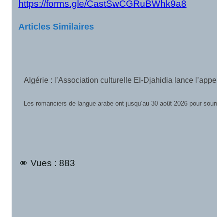
https://forms.gle/CastSwCGRuBWhk9a8
Articles Similaires
Le FILAB 2026 lance son Grand Prix international de Slam 
Le Festival International du Livre et des Arts Assimilés du Bénin (F
Vues :
883