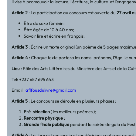
Il vise à promouvoir la lecture, l’écriture, la culture et l’engage
Article 2
: La participation au concours est ouverte du
27 avril 
Être de sexe féminin;
Être âgée de 10 à 40 ans;
Savoir lire et écrire en français;
Article 3
: Écrire un texte original (un poème de 5 pages maximum 
Article 4
: Chaque texte portera les noms, prénoms, l’âge, le numé
Lieu
: Pôle des Arts Littéraires du Ministère des Arts et de la 
Tel: +237 657 695 643
Email :
aflfousdulivre@gmail.com
Article 5
: Le concours se déroule en plusieurs phases :
Pré-sélection
( les meilleurs poèmes );
Rencontre physique
;
Grande finale publique
pendant la soirée de gala du Fest
Article 6
: Le Jury est souverain et ses décisions sont sans appel.