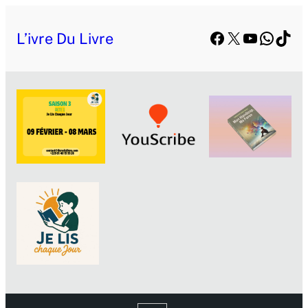
Facebook
X
YouTube
Whats
TikT
L’ivre Du Livre