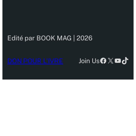
Edité par BOOK MAG | 2026
Facebook
X
YouTu
TikT
DON POUR L’IVRE
Join Us