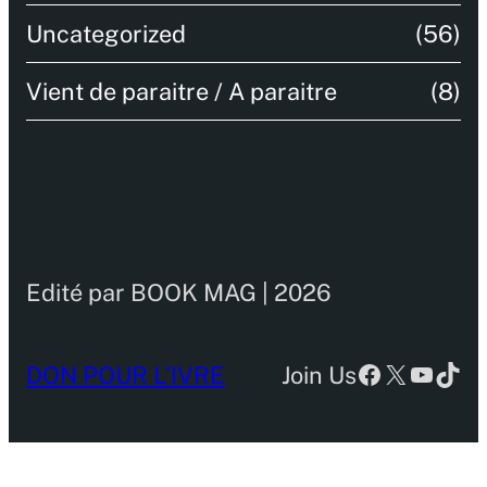
Uncategorized
(56)
Vient de paraitre / A paraitre
(8)
Edité par BOOK MAG | 2026
Facebook
X
YouTu
TikT
DON POUR L’IVRE
Join Us