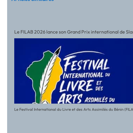
Le FILAB 2026 lance son Grand Prix international de Slam a
Le Festival International du Livre et des Arts Assimilés du Bénin (FI