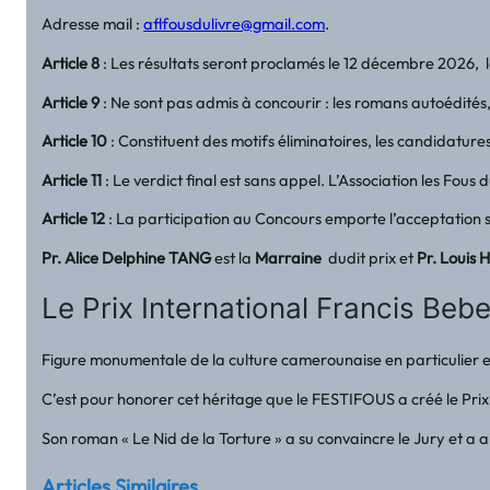
Adresse mail :
aflfousdulivre@gmail.com
.
Article 8
: Les résultats seront proclamés le 12 décembre 2026, l
Article 9
: Ne sont pas admis à concourir : les romans autoédités,
Article 10
: Constituent des motifs éliminatoires, les candidature
Article 11
: Le verdict final est sans appel. L’Association les Fous
Article 12
: La participation au Concours emporte l’acceptation sa
Pr. Alice Delphine TANG
est la
Marraine
dudit prix et
Pr. Loui
Le Prix International Francis Beb
Figure monumentale de la culture camerounaise en particulier e
C’est pour honorer cet héritage que le FESTIFOUS a créé le Prix
Son roman « Le Nid de la Torture » a su convaincre le Jury et a 
Articles Similaires