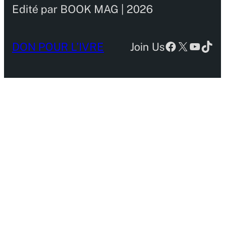
Edité par BOOK MAG | 2026
Facebook
X
YouTu
TikT
DON POUR L’IVRE
Join Us