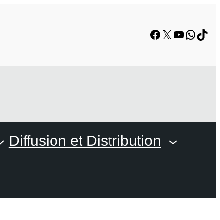
Facebook
X
YouTube
Whats
TikT
Diffusion et Distribution