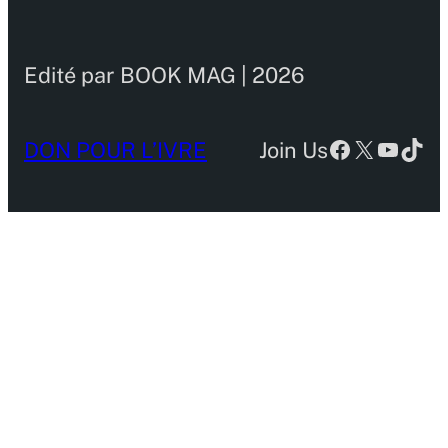
Edité par BOOK MAG | 2026
Facebook
X
YouTu
TikT
DON POUR L’IVRE
Join Us