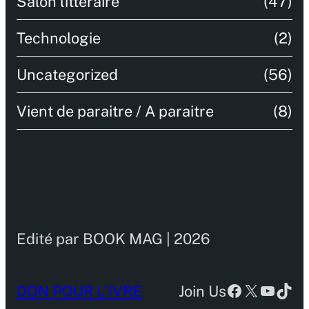
Salon littéraire
(47)
Technologie
(2)
Uncategorized
(56)
Vient de paraitre / A paraitre
(8)
Edité par BOOK MAG | 2026
Facebook
X
YouTu
TikT
DON POUR L’IVRE
Join Us