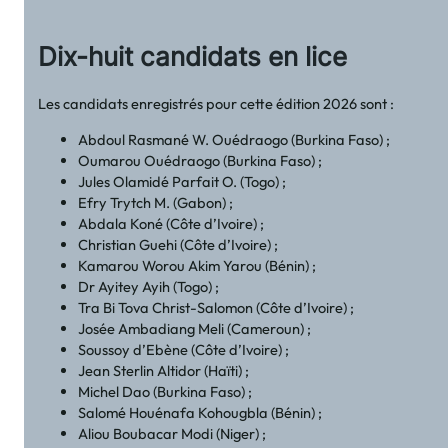
Dix-huit candidats en lice
Les candidats enregistrés pour cette édition 2026 sont :
Abdoul Rasmané W. Ouédraogo (Burkina Faso) ;
Oumarou Ouédraogo (Burkina Faso) ;
Jules Olamidé Parfait O. (Togo) ;
Efry Trytch M. (Gabon) ;
Abdala Koné (Côte d’Ivoire) ;
Christian Guehi (Côte d’Ivoire) ;
Kamarou Worou Akim Yarou (Bénin) ;
Dr Ayitey Ayih (Togo) ;
Tra Bi Tova Christ-Salomon (Côte d’Ivoire) ;
Josée Ambadiang Meli (Cameroun) ;
Soussoy d’Ebène (Côte d’Ivoire) ;
Jean Sterlin Altidor (Haïti) ;
Michel Dao (Burkina Faso) ;
Salomé Houénafa Kohougbla (Bénin) ;
Aliou Boubacar Modi (Niger) ;