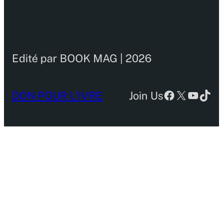
Edité par BOOK MAG | 2026
Facebook
X
YouTu
TikT
DON POUR L’IVRE
Join Us