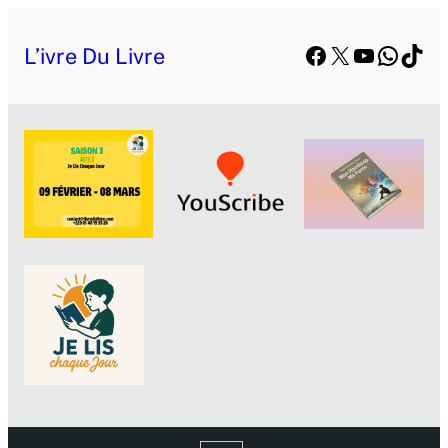
Facebook
X
YouTube
Whats
TikT
L’ivre Du Livre