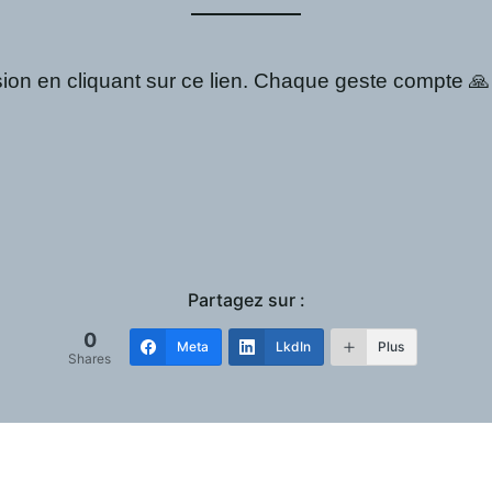
sion en cliquant sur ce lien. Chaque geste compte 🙏
Partagez sur :
0
Meta
LkdIn
Plus
Shares