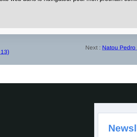
Next :
Natou Pedro 
 13)
Newsl