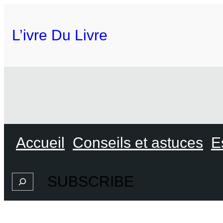
L’ivre Du Livre
Accueil
Conseils et astuces
E
SUBSCRIBE
Search