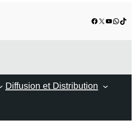
Facebook
X
YouTube
Whats
TikT
Diffusion et Distribution