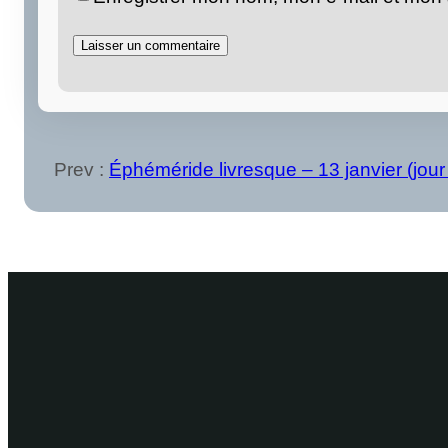
Prev :
Éphéméride livresque – 13 janvier (jour