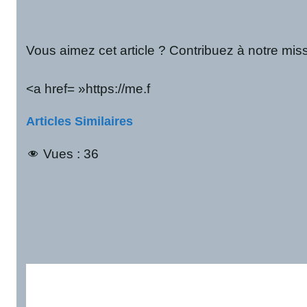
Vous aimez cet article ? Contribuez à notre mis
<a href= »https://me.f
Articles Similaires
Vues :
36