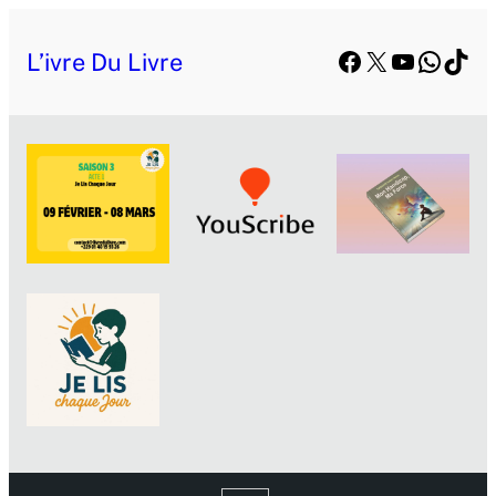
Facebook
X
YouTube
Whats
TikT
L’ivre Du Livre