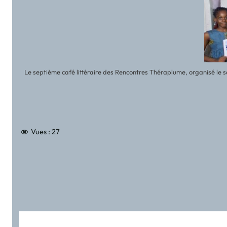
Le septième café littéraire des Rencontres Théraplume, organisé le 
Vues :
27