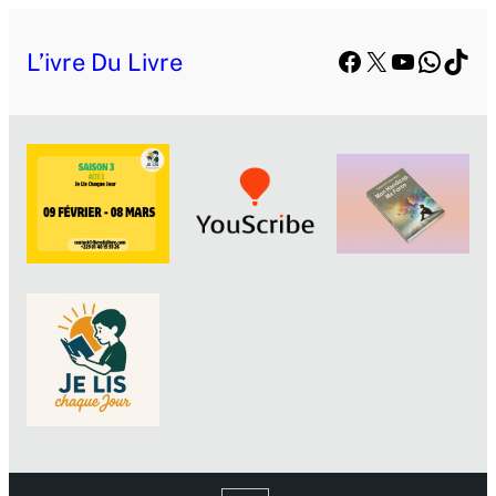
Facebook
X
YouTube
Whats
TikT
L’ivre Du Livre