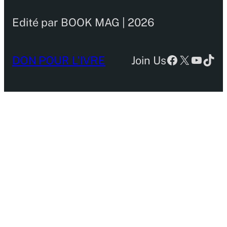
Edité par BOOK MAG | 2026
Facebook
X
YouTu
TikT
DON POUR L’IVRE
Join Us