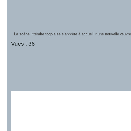
Les Éditions Essaim Plumes ont le plaisir d’annoncer le lancement of
Vues :
36