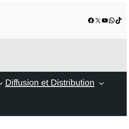
Facebook
X
YouTube
Whats
TikT
Diffusion et Distribution