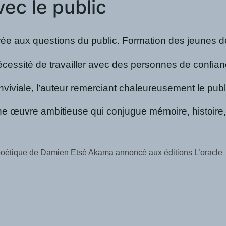
ec le public
e aux questions du public. Formation des jeunes dessi
essité de travailler avec des personnes de confiance
viale, l’auteur remerciant chaleureusement le publi
e œuvre ambitieuse qui conjugue mémoire, histoire, p
 courbes” du Professeur Codjo Rodrigue Abel ASSAVEDO : un ren