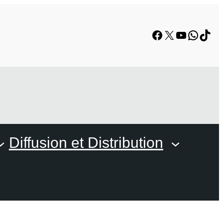
Facebook
X
YouTube
Whats
TikT
Diffusion et Distribution