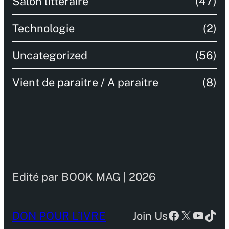
Salon littéraire
(47)
Technologie
(2)
Uncategorized
(56)
Vient de paraitre / A paraitre
(8)
Edité par BOOK MAG | 2026
Facebook
X
YouTu
TikT
DON POUR L’IVRE
Join Us