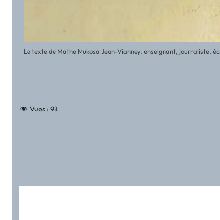
Le texte de Mathe Mukosa Jean-Vianney, enseignant, journaliste, écriv
Vues :
98