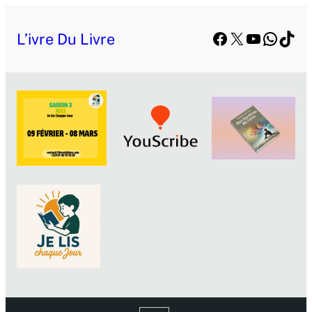
Facebook
X
YouTube
Whats
TikT
L’ivre Du Livre