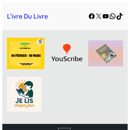
Facebook
X
YouTube
Whats
TikT
L’ivre Du Livre