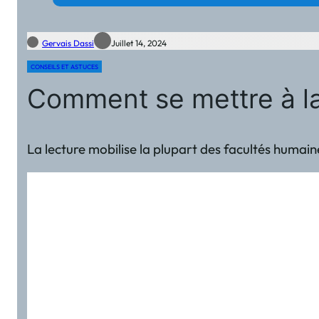
Gervais Dassi
Juillet 14, 2024
CONSEILS ET ASTUCES
Comment se mettre à la
La lecture mobilise la plupart des facultés humaine