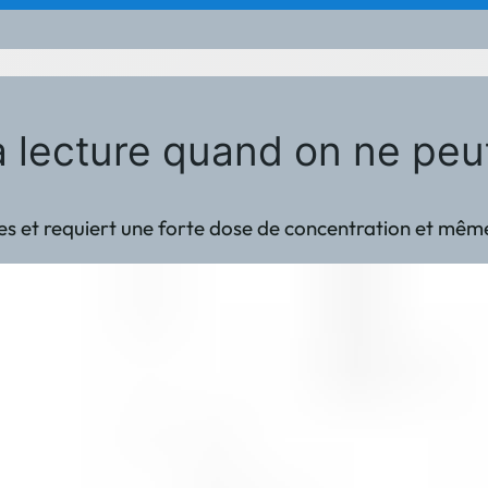
 lecture quand on ne peut 
s et requiert une forte dose de concentration et même de