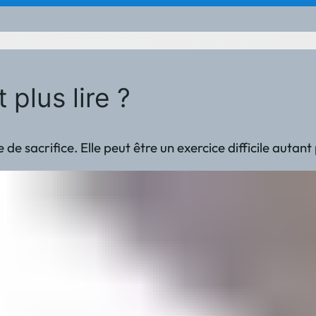
plus lire ?
 sacrifice. Elle peut être un exercice difficile autant 